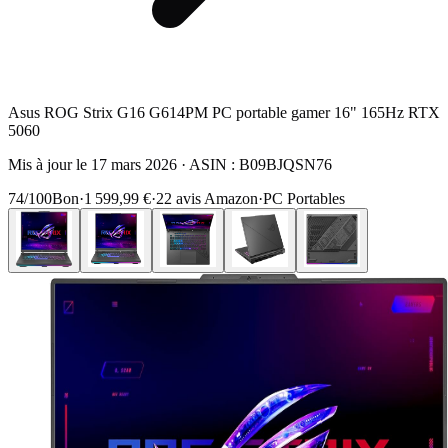
Asus ROG Strix G16 G614PM PC portable gamer 16" 165Hz RTX
5060
Mis à jour le
17 mars 2026
· ASIN :
B09BJQSN76
74
/100
Bon
·
1 599,99 €
·
22
avis Amazon
·
PC Portables