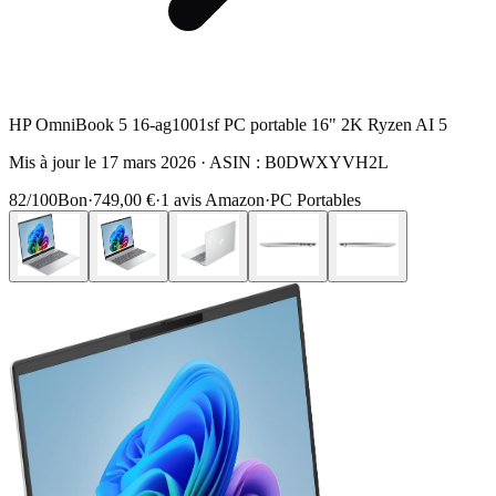
HP OmniBook 5 16-ag1001sf PC portable 16" 2K Ryzen AI 5
Mis à jour le
17 mars 2026
· ASIN :
B0DWXYVH2L
82
/100
Bon
·
749,00 €
·
1
avis Amazon
·
PC Portables