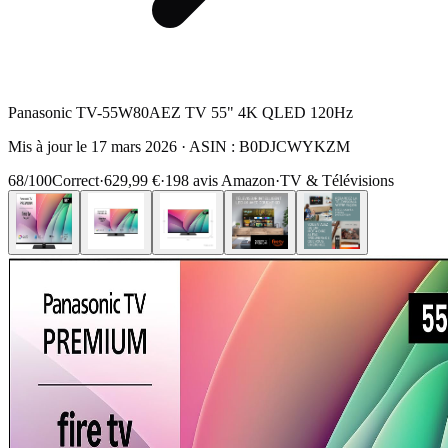
Panasonic TV-55W80AEZ TV 55" 4K QLED 120Hz
Mis à jour le
17 mars 2026
· ASIN :
B0DJCWYKZM
68
/100
Correct
·
629,99 €
·
198
avis Amazon
·
TV & Télévisions